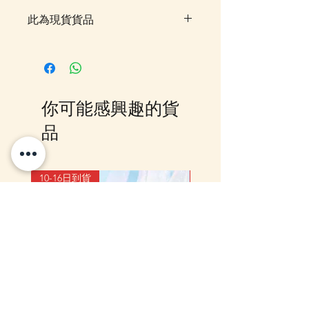
此為現貨貨品
客戶可以直接放入購物車及Check
Out 購買, 如系統顯示為"無庫
存"或 未能放入購物車時, 可以
Facebook PM 或 Whatsapp 我們
你可能感興趣的貨
訂貨, 詳情請Facebook PM 或
Whatsapp 聯絡我們
品
10-16日到貨
10-16日到貨