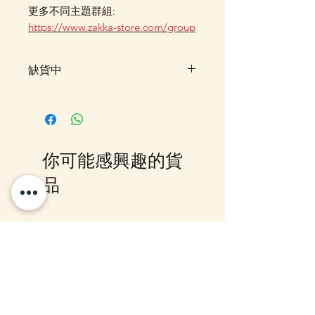
更多不同主題群組:
https://www.zakka-store.com/group
缺貨中
此貨品暫售罄，暫未有返貨預定，
客戶可先登記"在恢復供應時通知
我"，系統會在返貨時電郵通知，
或可加入我們的Whatsapp 群組，
你可能感興趣的貨
我們會有群組內發放最新消息。
亦可Whatsapp 聯絡我們查詢是否
品
可以訂貨。
12月5日到貨
10-16日到貨