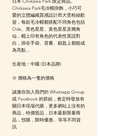
日本 Chiikawa Park 限定商品。
Chiikawa Park毛冷帽掛飾，小巧可
愛的立體編織質感設計而大受粉絲歡
迎，每款毛冷帽都搭配不同角色包括
Ode、黑色星星、黃色星星及獨角
仙，帽上印有角色的代表性英語對
白，掛在手袋、背囊、鎖匙上都能成
為亮點，
生産地：中國 (日本品牌)
※ 價格為一隻的價格
誠邀你加入我們的 Whatsapp Group
或 Facebook 的群組，會定時發放有
關日本現場代購，更多網站上沒有的
商品，特價貨品，日本最新限量商
品，預購，限時優惠... 等等不同資
訊