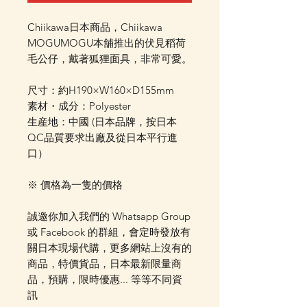
Chiikawa日本商品，Chiikawa
MOGUMOGU本舖推出的伏見稻荷
毛公仔，戴著狐狸面具，非常可愛。
尺寸：約H190×W160×D155mm
素材・成分：Polyester
生産地：中國 (日本品牌，按日本
QC品質要求出廠及從日本平行進
口）
※ 價格為一隻的價格
誠邀你加入我們的 Whatsapp Group
或 Facebook 的群組，會定時發放有
關日本現場代購，更多網站上沒有的
商品，特價貨品，日本最新限量商
品，預購，限時優惠... 等等不同資
訊