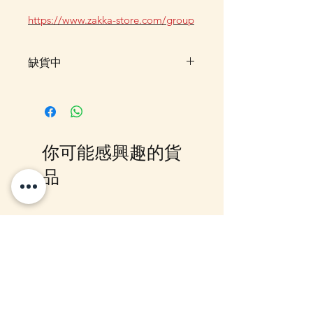
https://www.zakka-store.com/group
缺貨中
此貨品現已暫時售罄，暫未有確實
返貨時間。客人可以先登記「在恢
復供應時通知我」，一旦返貨系統
會自動發送電郵通知。另外，亦歡
你可能感興趣的貨
迎加入我們的 WhatsApp 群組，
我們會第一時間在群內更新最新到
品
貨消息，如想查詢是否仍有機會訂
貨，亦可以直接 WhatsApp 或
Email 聯絡我們，我們會盡快為你
12月5日到貨
10-16日到貨
跟進。