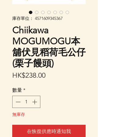
庫存單位： 4571609345367
Chiikawa
MOGUMOGU本
舖伏見稻荷毛公仔
(栗子饅頭)
價
HK$238.00
格
數量
*
無庫存
在恢復供應時通知我