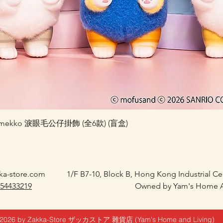
快速瀏覽
 Kiramekko 淚眼毛公仔掛飾 (全6款) (盲盒)
ka-store.com
1/F B7-10, Block B, Hong Kong Industrial C
 54433219
Owned by Yam's Home A
2026 by Zakka-Store ザッカストア 雜貨店 (Yam's Home and Living)