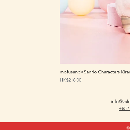
mofusand×Sanrio Characters
價格
HK$218.00
info@zak
+852
©