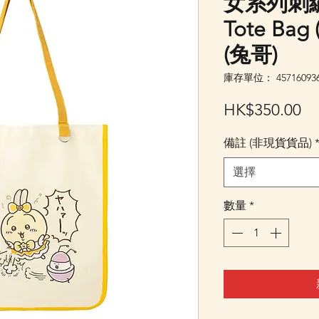
女系列刺
Tote Bag
(兔哥)
庫存單位： 457160936
價
HK$350.00
格
備註 (非現貨貨品)
選擇
數量
*