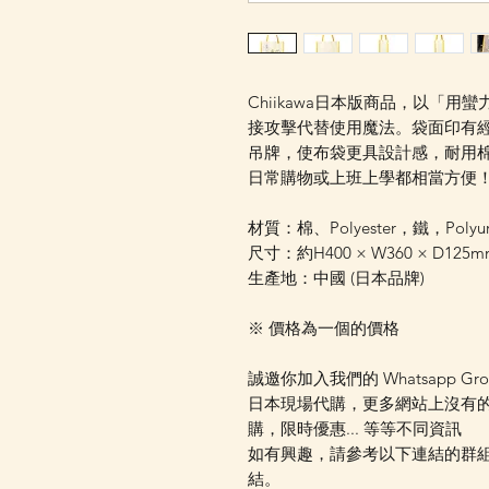
Chiikawa日本版商品，以「
接攻擊代替使用魔法。袋面印有
吊牌，使布袋更具設計感，耐用
日常購物或上班上學都相當方便
材質：棉、Polyester，鐵，Polyur
尺寸：約H400 × W360 × D125
生產地：中國 (日本品牌)
※ 價格為一個的價格
誠邀你加入我們的 Whatsapp Gr
日本現場代購，更多網站上沒有
購，限時優惠... 等等不同資訊
如有興趣，請參考以下連結的群組資
結。