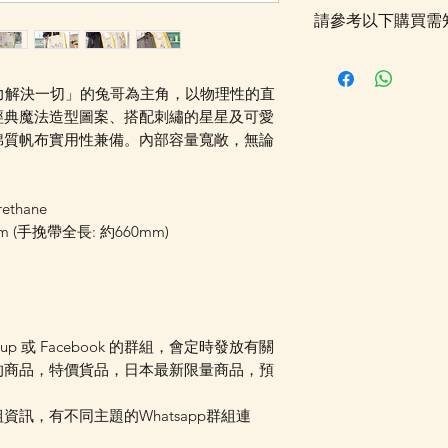
請參考以下購買需
落單後貨品需時約5
採購及空運到香港，
用蠻力解決一切」的兔哥為主角，以物理性的直
Whatsapp 確認
經典魔法造型圖案、搭配刺繡的星星及可愛
更新的貨期，如客
棉質帆布實用性兼備。內部容量寬敞，無論
送貨金額，需待所
！
受相關優惠，如郵
可選擇現貨的先行
ethane
運費 (請留意如
mm (手挽帶全長: 約660mm)
總重量計算，如分開
情可以WhatsApp 
oup 或 Facebook 的群組，會定時發放有關
的商品，特價貨品，日本最新限量商品，預
訊，有不同主題的Whatsapp群組連