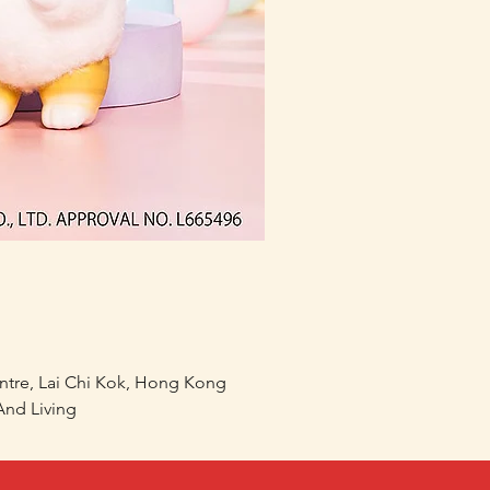
(預訂) mofusand 熱鬧祭
價格
HK$168.00
entre, Lai Chi Kok, Hong Kong
nd Living