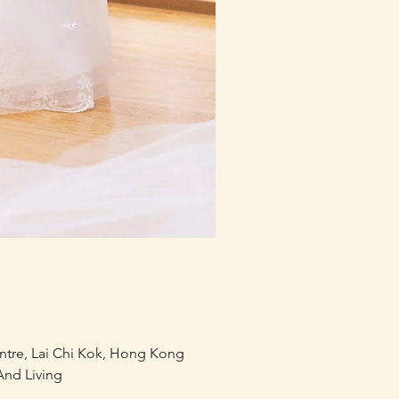
mofusand×Sanrio Charac
價格
HK$218.00
entre, Lai Chi Kok, Hong Kong
nd Living