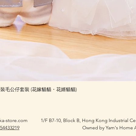
快速瀏覽
e 婚禮對裝毛公仔套裝 (花嫁貓貓・花婿貓貓)
ka-store.com
1/F B7-10, Block B, Hong Kong Industrial C
 54433219
Owned by Yam's Home A