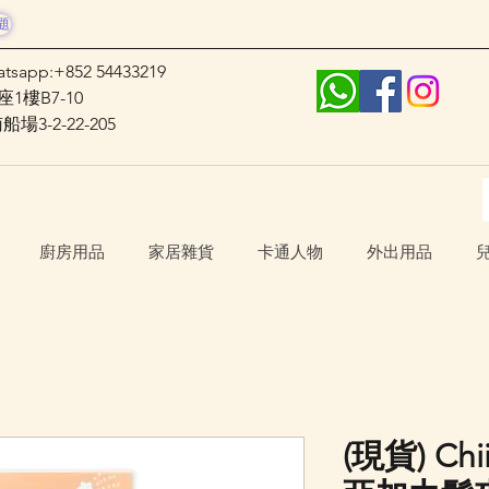
題
atsapp:+852 54433219
1樓B7-10
3-2-22-205
廚房用品
家居雜貨
卡通人物
外出用品
(現貨) Chii