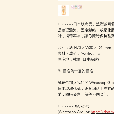
Chiikawa日本版商品。造型
是整理瀏海、固定髮絲，或是化
計，攜帶容易，讓你隨時保持整
尺寸：約 H70 × W30 × D15mm
素材・成分：Acrylic，Iron
生産地：韓國 (日本品牌)
※ 價格為一隻的價格
誠邀你加入我們的 Whatsapp Gr
日本現場代購，更多網站上沒有
購，限時優惠... 等等不同資訊
Chiikawa ちいかわ
(Whatsapp Group):
https://chat