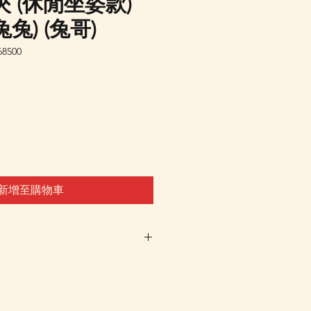
 (休閒坐姿款)
小兔兔) (兔哥)
8500
新增至購物車
車及Check Out 購買, 如系
或"未能放入購物車時, 可以
 Whatsapp 我們訂貨, 詳情請