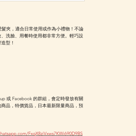
Facebook PM 或
的可愛髮夾，適合日常使用或作為小禮物！不論
妝、洗臉、用餐時使用都非常方便。輕巧設
齊造型！
oup 或 Facebook 的群組，會定時發放有關
的商品，特價貨品，日本最新限量商品，預
.whatsapp.com/FxqX8ziVxws7KWi690D9BS