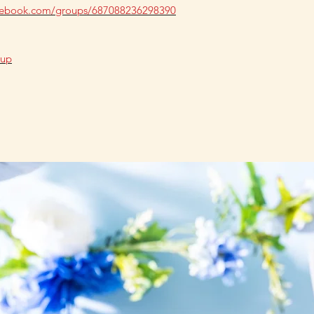
acebook.com/groups/687088236298390
oup