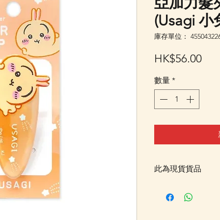
亞加力髮夾
(Usagi 
庫存單位： 455043226
價
HK$56.00
格
數量
*
此為現貨貨品
客戶可以直接放入購物
統顯示為"無庫存"
Facebook PM 或