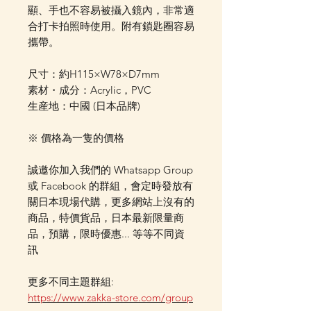
顯、手也不容易被攝入鏡內，非常適
合打卡拍照時使用。附有鎖匙圈容易
攜帶。
尺寸：約H115×W78×D7mm
素材・成分：Acrylic，PVC
生産地：中國 (日本品牌)
※ 價格為一隻的價格
誠邀你加入我們的 Whatsapp Group
或 Facebook 的群組，會定時發放有
關日本現場代購，更多網站上沒有的
商品，特價貨品，日本最新限量商
品，預購，限時優惠... 等等不同資
訊
更多不同主題群組:
https://www.zakka-store.com/group