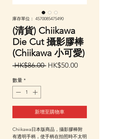
庫存單位： 4570085475490
(清貨) Chiikawa
Die Cut 攝影膠棒
(Chiikawa 小可愛)
一
促
 HK$86.00 
HK$50.00
般
銷
數量
*
價
價
格
格
新增至購物車
Chiikawa日本版商品，攝影膠棒附
有透明手柄，使手柄在拍照時不太明