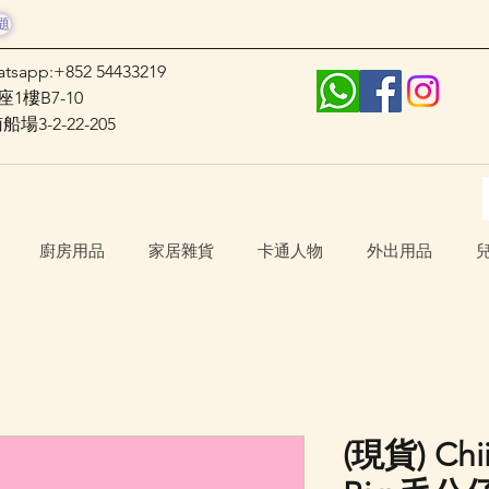
題
atsapp:+852 54433219
1樓B7-10
3-2-22-205
廚房用品
家居雜貨
卡通人物
外出用品
(現貨) Chi