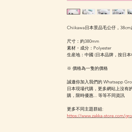
Chiikawa日本景品毛公仔，38c
尺寸：約380mm
素材・成分：Polyester
生産地：中國 (日本品牌，按日
※ 價格為一隻的價格
誠邀你加入我們的 Whatsapp Gr
日本現場代購，更多網站上沒有
購，限時優惠... 等等不同資訊
更多不同主題群組:
https://www.zakka-store.com/gr