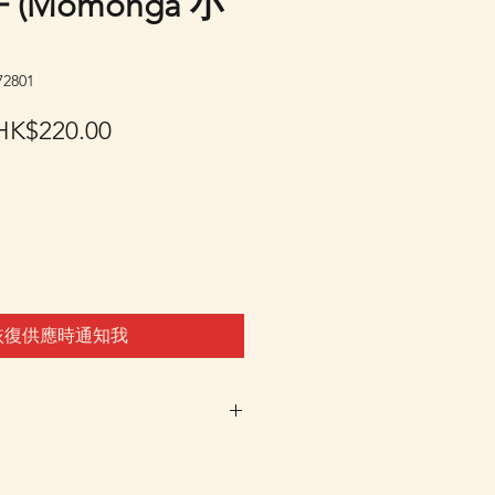
 (Momonga 小
2801
一
促
HK$220.00
般
銷
價
價
格
格
恢復供應時通知我
車及Check Out 購買, 如系
或"未能放入購物車時, 可以