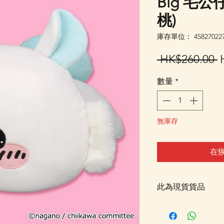
Big 毛公仔
桃)
庫存單位： 458270227
 HK$260.00 
數量
*
無庫存
在
此為現貨貨品
客戶可以直接放入購物
統顯示為"無庫存"