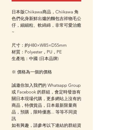
日本版Chiikawa商品，Chiikawa 角
色們化身新鮮出爐的麵包吉祥物毛公
仔，細細粒、軟綿綿，非常可愛治癒
~
尺寸：約H80×W85×D55mm
材質：Polyester，PU，PE
生產地：中國 (日本品牌)
※ 價格為一個的價格
誠邀你加入我們的 Whatsapp Group
或 Facebook 的群組，會定時發放有
關日本現場代購，更多網站上沒有的
商品，特價貨品，日本最新限量商
品，預購，限時優惠... 等等不同資
訊
如有興趣，請參考以下連結的群組資