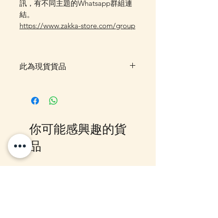
訊，有不同主題的Whatsapp群組連
結。
https://www.zakka-store.com/group
此為現貨貨品
客戶可以直接放入購物車及Check
Out 購買, 如系統顯示為"無庫
存"或 未能放入購物車時, 可以
Facebook PM 或 Whatsapp 我們
你可能感興趣的貨
訂貨, 詳情請Facebook PM 或
Whatsapp 聯絡我們
品
10-16日到貨
10-16日到貨