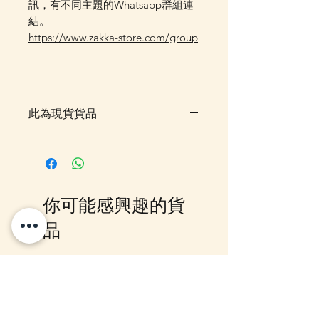
訊，有不同主題的Whatsapp群組連
結。
https://www.zakka-store.com/group
此為現貨貨品
客戶可以直接放入購物車及Check
Out 購買, 如系統顯示為"無庫
存"或 未能放入購物車時, 可以
Facebook PM 或 Whatsapp 我們
你可能感興趣的貨
訂貨, 詳情請Facebook PM 或
Whatsapp 聯絡我們
品
12月5日到貨
10-16日到貨