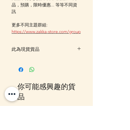
品，預購，限時優惠... 等等不同資
訊
更多不同主題群組:
https://www.zakka-store.com/group
此為現貨貨品
客戶可以直接放入購物車及Check
Out 購買, 如系統顯示為"無庫
存"或 未能放入購物車時, 可以
Facebook PM 或 Whatsapp 我們
你可能感興趣的貨
訂貨, 詳情請Facebook PM 或
Whatsapp 聯絡我們
品
12月5日到貨
10-16日到貨