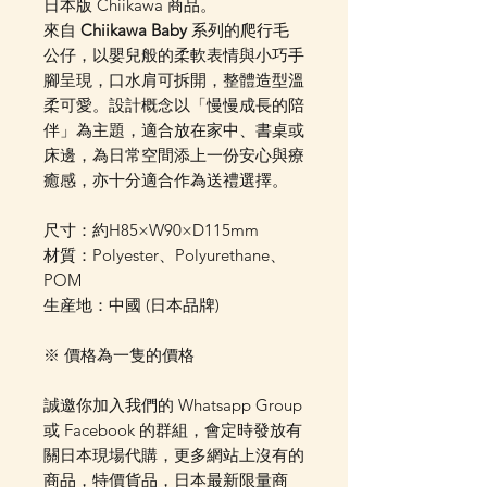
日本版 Chiikawa 商品。
來自
Chiikawa Baby
系列的爬行毛
公仔，以嬰兒般的柔軟表情與小巧手
腳呈現，口水肩可拆開，整體造型溫
柔可愛。設計概念以「慢慢成長的陪
伴」為主題，適合放在家中、書桌或
床邊，為日常空間添上一份安心與療
癒感，亦十分適合作為送禮選擇。
尺寸：約H85×W90×D115mm
材質：Polyester、Polyurethane、
POM
生産地：中國 (日本品牌)
※ 價格為一隻的價格
誠邀你加入我們的 Whatsapp Group
或 Facebook 的群組，會定時發放有
關日本現場代購，更多網站上沒有的
商品，特價貨品，日本最新限量商