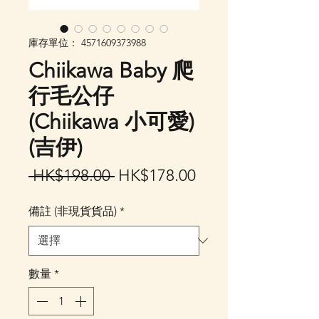
庫存單位： 4571609373988
Chiikawa Baby 爬
行毛公仔
(Chiikawa 小可愛)
(吉伊)
一
促
 HK$198.00 
HK$178.00
般
銷
備註 (非現貨貨品)
*
價
價
格
格
數量
*