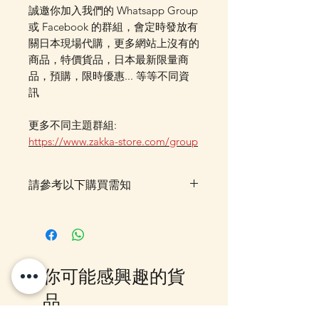
誠邀你加入我們的 Whatsapp Group
或 Facebook 的群組，會定時發放有
關日本現場代購，更多網站上沒有的
商品，特價貨品，日本最新限量商
品，預購，限時優惠... 等等不同資
訊
更多不同主題群組:
https://www.zakka-store.com/group
請參考以下購買需知
落單後貨品需時約7-14個工作天由
我們大阪分公司採購及空運到香
港，落單後我們會有E-mail及
Whatsapp 確認，客戶亦可
你可能感興趣的貨
Whatsapp 我們查詢最更新的貨
期，如客戶與現貨貨品一起購買滿
品
指定包送貨金額，需待所有貨到齊