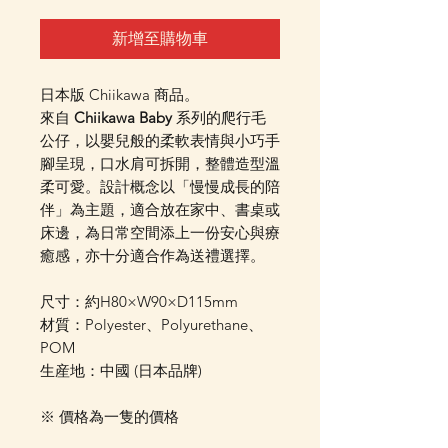
新增至購物車
日本版 Chiikawa 商品。
來自
Chiikawa Baby
系列的爬行毛
公仔，以嬰兒般的柔軟表情與小巧手
腳呈現，口水肩可拆開，整體造型溫
柔可愛。設計概念以「慢慢成長的陪
伴」為主題，適合放在家中、書桌或
床邊，為日常空間添上一份安心與療
癒感，亦十分適合作為送禮選擇。
尺寸：約H80×W90×D115mm
材質：Polyester、Polyurethane、
POM
生産地：中國 (日本品牌)
※ 價格為一隻的價格