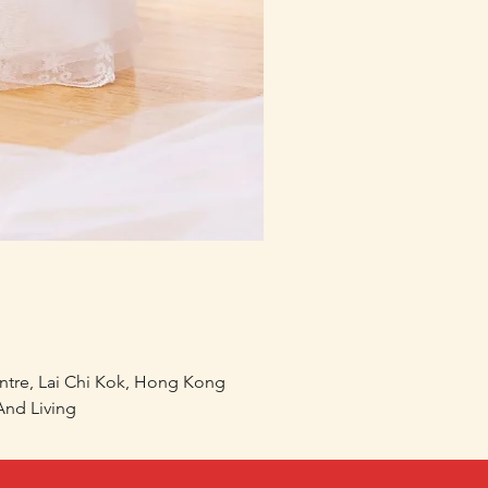
mofusand×Sanrio Charac
價格
HK$218.00
entre, Lai Chi Kok, Hong Kong
nd Living