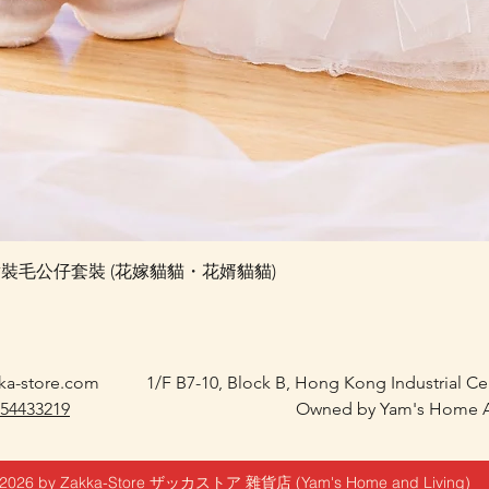
快速瀏覽
e 婚禮對裝毛公仔套裝 (花嫁貓貓・花婿貓貓)
ka-store.com
1/F B7-10, Block B, Hong Kong Industrial C
 54433219
Owned by Yam's Home A
2026 by Zakka-Store ザッカストア 雜貨店 (Yam's Home and Living)