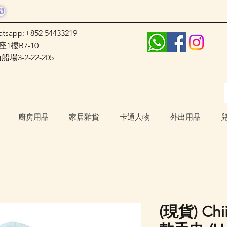
題
atsapp:+852 54433219
1樓B7-10
3-2-22-205
廚房用品
家居雜貨
卡通人物
外出用品
(現貨) Chi