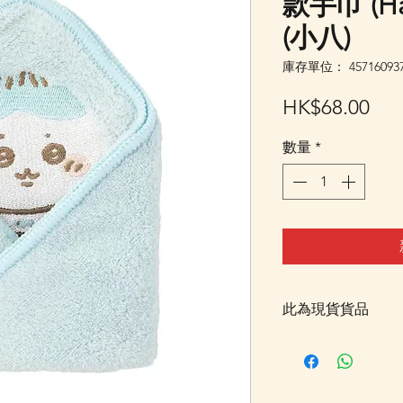
款手巾 (Ha
(小八)
庫存單位： 457160937
價
HK$68.00
格
數量
*
此為現貨貨品
客戶可以直接放入購物
統顯示為"無庫存"
Facebook PM 或