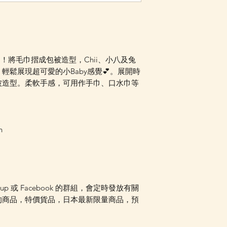
Facebook PM 或
被款手巾！將毛巾摺成包被造型，Chii、小八及兔
輕鬆展現超可愛的小Baby感覺💕。展開時
被造型。柔軟手感，可用作手巾、口水巾等
n
oup 或 Facebook 的群組，會定時發放有關
的商品，特價貨品，日本最新限量商品，預