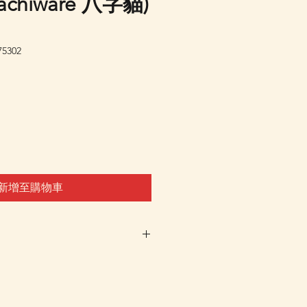
chiware 八字貓)
5302
新增至購物車
車及Check Out 購買, 如系
或 未能放入購物車時, 可以
 Whatsapp 我們訂貨, 詳情請