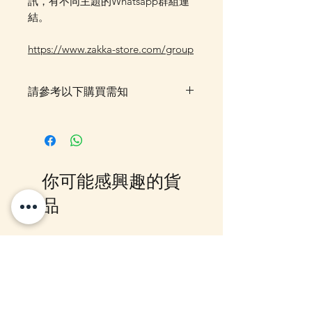
訊，有不同主題的Whatsapp群組連
結。
https://www.zakka-store.com/group
請參考以下購買需知
此貨品需時約5-10個工作天到貨,
落單後我們會有E-mail及
Whatsapp 確認，客戶亦可
Whatsapp 我們查詢最更新的貨
你可能感興趣的貨
期，如客戶與現貨貨品一起購買滿
指定包送貨金額，需待所有貨到齊
品
後才一起寄出，方能享受相關優
惠，如郵局櫃位取件或順豐到付,
客戶則可選擇現貨的先行寄出或到
12月5日到貨
10-16日到貨
齊貨後一起寄出以節省運費 (請留
意如郵局櫃位取件，因系統是以訂
單的總重量計算，如分開寄出, 可