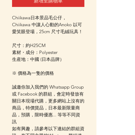
新增至購物車
Chiikawa日本景品毛公仔，
Chiikawa 中讓人心動的Anoko 以可
愛笑眼登場，25cm 尺寸毛絨玩具！
尺寸：約H25CM
素材・成分：Polyester
生産地：中國 (日本品牌）
※ 價格為一隻的價格
誠邀你加入我們的 Whatsapp Group
或 Facebook 的群組，會定時發放有
關日本現場代購，更多網站上沒有的
商品，特價貨品，日本最新限量商
品，預購，限時優惠... 等等不同資
訊
如有興趣，請參考以下連結的群組資