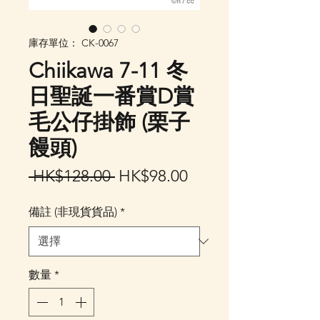
庫存單位： CK-0067
Chiikawa 7-11 冬
日聖誕一番賞D賞
毛公仔掛飾 (栗子
饅頭)
一
促
 HK$128.00 
HK$98.00
般
銷
備註 (非現貨貨品)
*
價
價
格
格
數量
*