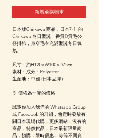
新增至購物車
日本版Chiikawa 商品，日本7-11的
Chiikawa 冬日聖誕一番賞D賞毛公
仔掛飾，身穿毛衣充滿聖誕冬日氣
氛。
尺寸：約H120×W100×D75㎜
素材・成分：Polyester
生産地：中國 (日本品牌）
※ 價格為一隻的價格
誠邀你加入我們的 Whatsapp Group
或 Facebook 的群組，會定時發放有
關日本現場代購，更多網站上沒有的
商品，特價貨品，日本最新限量商
品，預購，限時優惠... 等等不同資