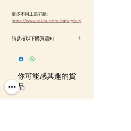
更多不同主題群組:
https://www.zakka-store.com/group
請參考以下購買需知
落單後貨品需時約5-10個工作天由
我們大阪分公司採購及空運到香
港，落單後我們會有E-mail及
Whatsapp 確認，客戶亦可
你可能感興趣的貨
Whatsapp 我們查詢最更新的貨
期，如客戶與現貨貨品一起購買滿
品
指定包送貨金額，需待所有貨到齊
後才一起寄出，方能享受相關優
惠，如郵局櫃位取件或順豐到付,
10-16日到貨
10-16日到貨
客戶則可選擇現貨的先行寄出或到
齊貨後一起寄出以節省運費 (請留
意如郵局櫃位取件，因系統是以訂