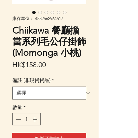
庫存單位： 4582662964617
Chiikawa 餐廳擔
當系列毛公仔掛飾
(Momonga 小桃)
價
HK$158.00
格
備註 (非現貨貨品)
*
數量
*