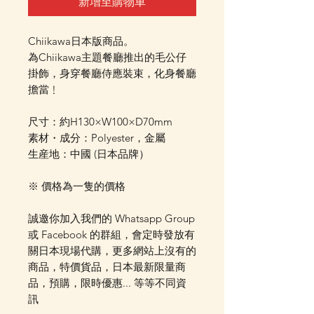
新增至購物車
Chiikawa日本版商品。
為Chiikawa主題餐廳推出的毛公仔
掛飾，身穿餐廳侍應裝束，化身餐廳
擔當﹗
尺寸：約H130×W100×D70mm
素材・成分：Polyester，金屬
生産地：中國 (日本品牌）
※ 價格為一隻的價格
誠邀你加入我們的 Whatsapp Group
或 Facebook 的群組，會定時發放有
關日本現場代購，更多網站上沒有的
商品，特價貨品，日本最新限量商
品，預購，限時優惠... 等等不同資
訊