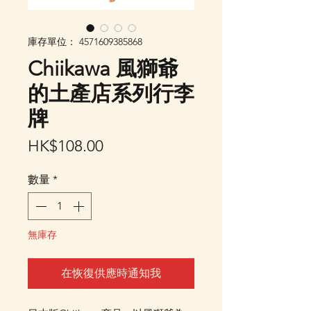
庫存單位： 4571609385868
Chiikawa 風獅爺
的土產店系列行李
牌
價
HK$108.00
格
數量
*
無庫存
在恢復供應時通知我