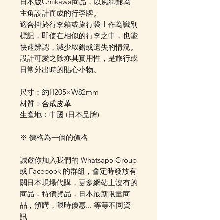
日本版Chiikawa商品，以風獅爺為
主角設計而成的行李牌。
適合掛於行李箱或旅行袋上作為識別
標記，即使在相似的行李之中，也能
快速辨認，減少取錯或遺失的情況。
設計可愛之餘亦具實用性，是旅行或
日常外出時的貼心小物。
尺寸：約H205×W82mm
材質：合成皮革
生產地：中國 (日本品牌)
※ 價格為一個的價格
誠邀你加入我們的 Whatsapp Group
或 Facebook 的群組，會定時發放有
關日本現場代購，更多網站上沒有的
商品，特價貨品，日本最新限量商
品，預購，限時優惠... 等等不同資
訊