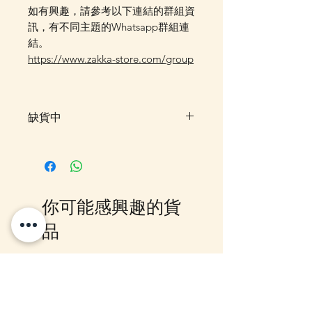
如有興趣，請參考以下連結的群組資
訊，有不同主題的Whatsapp群組連
結。
https://www.zakka-store.com/group
缺貨中
此貨品現已暫時售罄，暫未有確實
返貨時間。客人可以先登記「在恢
復供應時通知我」，一旦返貨系統
會自動發送電郵通知。另外，亦歡
你可能感興趣的貨
迎加入我們的 WhatsApp 群組，
我們會第一時間在群內更新最新到
品
貨消息，如想查詢是否仍有機會訂
貨，亦可以直接 WhatsApp 或
Email 聯絡我們，我們會盡快為你
10-16日到貨
10-16日到貨
跟進。