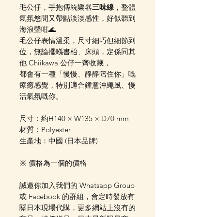
毛公仔，手抱傳統樂器
三味線
，整體
氣氛悠閒又帶點淡淡感性，好似聽到
海浪聲咁🌊
毛公仔表情溫柔，尺寸細巧但細節到
位，無論擺喺書枱、床頭，定係同其
他 Chiikawa 公仔一齊收藏，
都會有一種「慢慢、靜靜陪住你」嘅
療癒感覺，特別適合鍾意沖繩風、慢
活氣氛嘅你。
尺寸：約H140 × W135 × D70 mm
材質：Polyester
生產地：中國 (日本品牌)
※ 價格為一個的價格
誠邀你加入我們的 Whatsapp Group
或 Facebook 的群組，會定時發放有
關日本現場代購，更多網站上沒有的