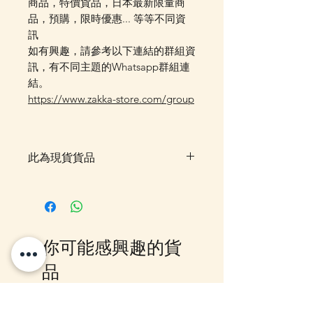
商品，特價貨品，日本最新限量商
品，預購，限時優惠... 等等不同資
訊
如有興趣，請參考以下連結的群組資
訊，有不同主題的Whatsapp群組連
結。
https://www.zakka-store.com/group
此為現貨貨品
客戶可以直接放入購物車及Check
Out 購買, 如系統顯示為"無庫
存"或 未能放入購物車時, 可以
Facebook PM 或 Whatsapp 我們
你可能感興趣的貨
訂貨, 詳情請Facebook PM 或
Whatsapp 聯絡我們
品