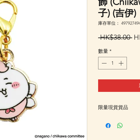
飾 (Chii
子) (吉伊)
庫存單位： 497927494
一
 HK$38.00 
H
般
數量
*
價
格
限量現貨貨品
客戶可以直接放入購物
統顯示為"無庫存"
Facebook PM 或