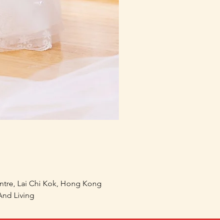
mofusand×Sanrio Charac
價格
HK$218.00
entre, Lai Chi Kok, Hong Kong
nd Living