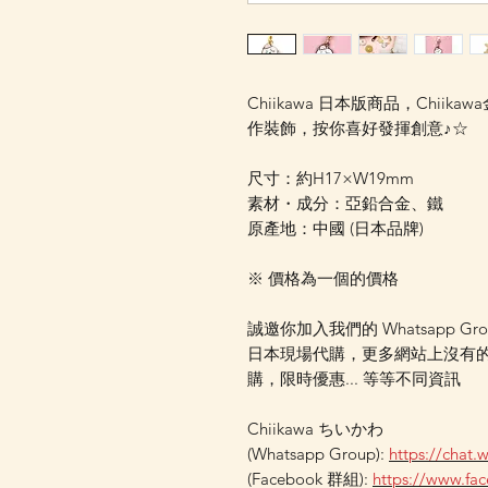
Chiikawa 日本版商品，Chi
作裝飾，按你喜好發揮創意♪☆
尺寸：約H17×W19mm
素材・成分：亞鉛合金、鐵
原產地：中國 (日本品牌)
※ 價格為一個的價格
誠邀你加入我們的 Whatsapp Gr
日本現場代購，更多網站上沒有
購，限時優惠... 等等不同資訊
Chiikawa ちいかわ
(Whatsapp Group):
https://chat
(Facebook 群組):
https://www.f