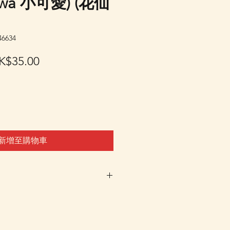
kawa 小可愛) (花仙
6634
促
K$35.00
銷
價
格
新增至購物車
車及Check Out 購買, 如系
或"未能放入購物車時, 可以
 Whatsapp 我們訂貨, 詳情請