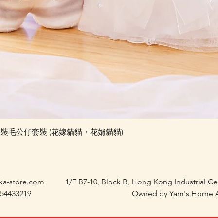
快速瀏覽
e 婚禮對裝毛公仔套裝 (花嫁貓貓・花婿貓貓)
ka-store.com
1/F B7-10, Block B, Hong Kong Industrial C
 54433219
Owned by Yam's Home A