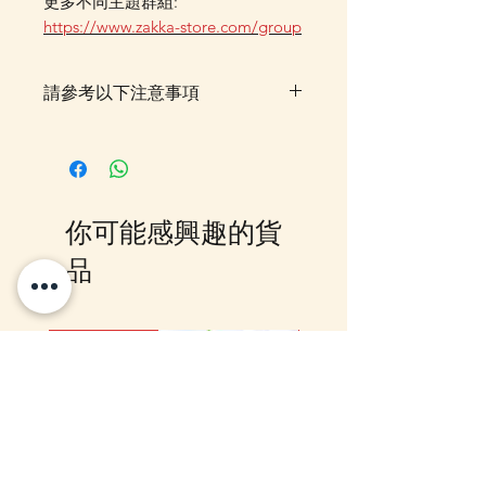
更多不同主題群組:
https://www.zakka-store.com/group
請參考以下注意事項
落單後貨品需時約5-10個工作天由
我們大阪分公司採購及空運到香
港，落單後我們會有E-mail及
Whatsapp 確認，客戶亦可
你可能感興趣的貨
Whatsapp 我們查詢最更新的貨
期，如客戶與現貨貨品一起購買滿
品
指定包送貨金額，需待所有貨到齊
後才一起寄出，方能享受相關優
惠，如郵局櫃位取件或順豐到付,
12月5日到貨
10-16日到貨
客戶則可選擇現貨的先行寄出或到
齊貨後一起寄出以節省運費 (請留
意如郵局櫃位取件，因系統是以訂
單的總重量計算，如分開寄出, 可
能需另加收運費)，詳情可以