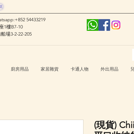
題
atsapp:+852 54433219
1樓B7-10
3-2-22-205
廚房用品
家居雜貨
卡通人物
外出用品
(現貨) Ch