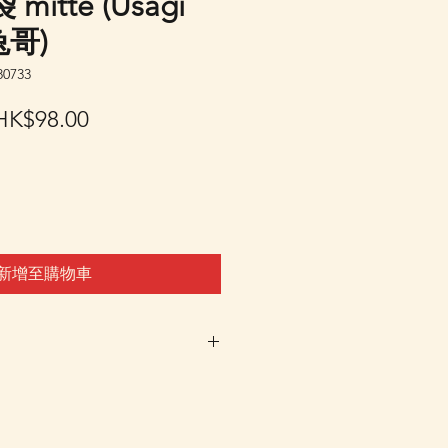
itte (Usagi
兔哥)
0733
一
促
HK$98.00
般
銷
價
價
格
格
新增至購物車
車及Check Out 購買, 如系
或"未能放入購物車時, 可以
 Whatsapp 我們訂貨, 詳情請