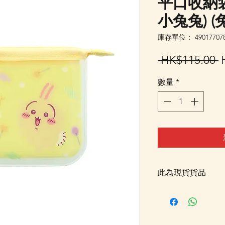
平口收納袋 m
小兔兔) (
庫存單位： 490177078
 HK$115.00 
數量
*
此為現貨貨品
客戶可以直接放入購物
統顯示為"無庫存"
Facebook PM 或