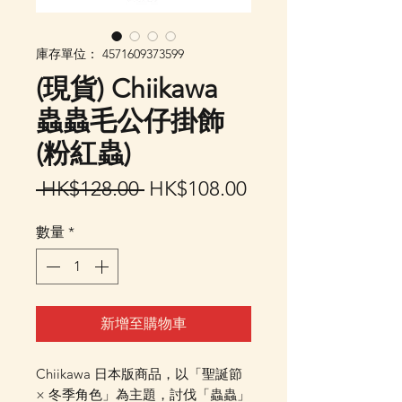
庫存單位： 4571609373599
(現貨) Chiikawa
蟲蟲毛公仔掛飾
(粉紅蟲)
一
促
 HK$128.00 
HK$108.00
般
銷
數量
*
價
價
格
格
新增至購物車
Chiikawa 日本版商品，以「聖誕節
× 冬季角色」為主題，討伐「蟲蟲」