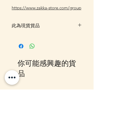
https://www.zakka-store.com/group
此為現貨貨品
客戶可以直接放入購物車及Check
Out 購買, 如系統顯示為"無庫
存"或 未能放入購物車時, 可以
Facebook PM 或 Whatsapp 我們
你可能感興趣的貨
訂貨, 詳情請Facebook PM 或
Whatsapp 聯絡我們
品
12月5日到貨
10-16日到貨