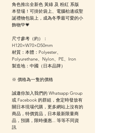
角色推出全新色 黃綠 及 粉紅 系版
本登場！可掛於袋上、電腦枱邊或聖
誕禮物包裝上，成為冬季最可愛的小
飾物💚💗
尺寸參考（約）：
H120×W70×D50mm
材質：本體：Polyester、
Polyurethane、Nylon、PE、Iron
製造地：中國（日本品牌）
※ 價格為一隻的價格
誠邀你加入我們的 Whatsapp Group
或 Facebook 的群組，會定時發放有
關日本現場代購，更多網站上沒有的
商品，特價貨品，日本最新限量商
品，預購，限時優惠... 等等不同資
訊