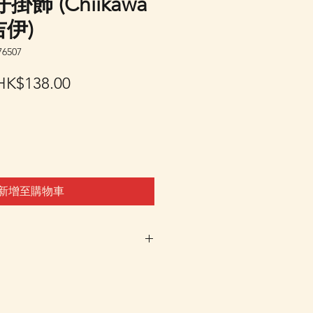
飾 (Chiikawa
吉伊)
6507
一
促
HK$138.00
般
銷
價
價
格
格
新增至購物車
車及Check Out 購買, 如系
或 未能放入購物車時, 可以
 Whatsapp 我們訂貨, 詳情請