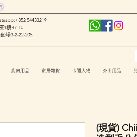
題
atsapp:+852 54433219
1樓B7-10
3-2-22-205
廚房用品
家居雜貨
卡通人物
外出用品
(現貨) Ch