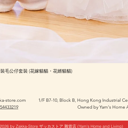
快速瀏覽
e 婚禮對裝毛公仔套裝 (花嫁貓貓・花婿貓貓)
ka-store.com
1/F B7-10, Block B, Hong Kong Industrial C
 54433219
Owned by Yam's Home A
2026 by Zakka-Store ザッカストア 雜貨店 (Yam's Home and Living)