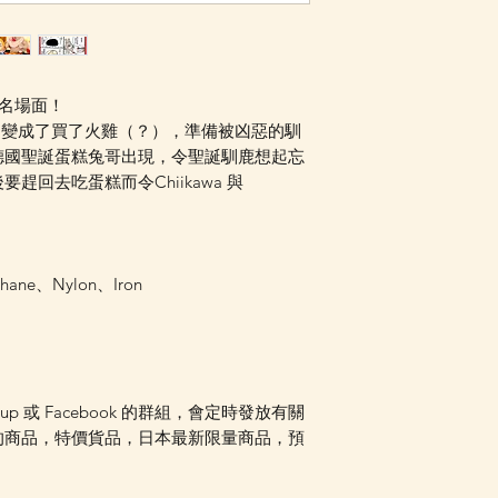
Facebook PM 或
幕名場面！
iware 變成了買了火雞（？），準備被凶惡的馴
德國聖誕蛋糕兔哥出現，令聖誕馴鹿想起忘
回去吃蛋糕而令Chiikawa 與
hane、Nylon、Iron
oup 或 Facebook 的群組，會定時發放有關
的商品，特價貨品，日本最新限量商品，預