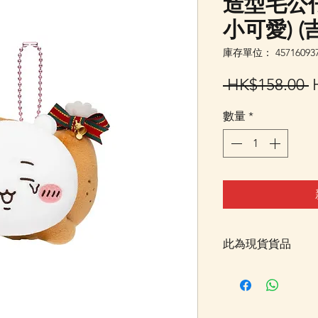
造型毛公仔掛
小可愛) (
庫存單位： 457160937
 HK$158.00 
數量
*
此為現貨貨品
客戶可以直接放入購物
統顯示為"無庫存"
Facebook PM 或