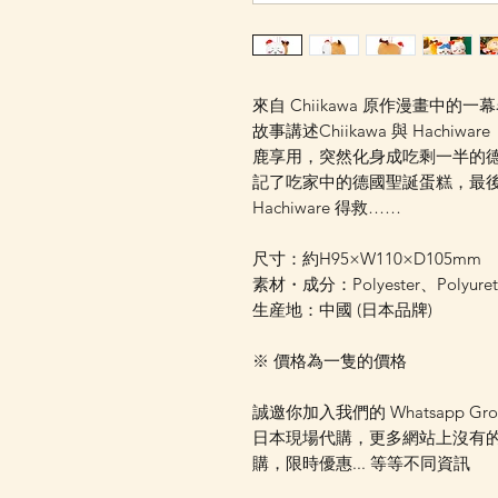
來自 Chiikawa 原作漫畫中的一
故事講述Chiikawa 與 Hach
鹿享用，突然化身成吃剩一半的
記了吃家中的德國聖誕蛋糕，最後要趕
Hachiware 得救……
尺寸：約H95×W110×D105mm
素材・成分：Polyester、Polyuret
生産地：中國 (日本品牌)
※ 價格為一隻的價格
誠邀你加入我們的 Whatsapp Gr
日本現場代購，更多網站上沒有
購，限時優惠... 等等不同資訊