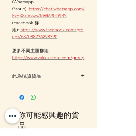
(Whatsapp
Group):
https://chat.whatsapp.com/
FxqX8ziVxws7KWi690D9BS
(Facebook 群
組):
https://www.facebook.com/gro
ups/687088236298390
更多不同主題群組:
https://www.zakka-store.com/group
此為現貨貨品
客戶可以直接放入購物車及Check
Out 購買, 如系統顯示為"無庫
存"或 未能放入購物車時, 可以
Facebook PM 或 Whatsapp 我們
你可能感興趣的貨
訂貨, 詳情請Facebook PM 或
Whatsapp 聯絡我們
品