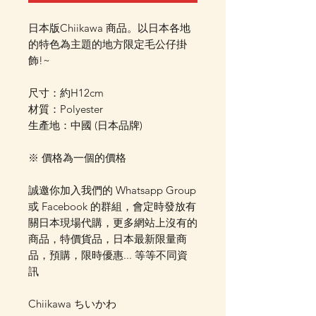
日本版Chiikawa 商品。以日本各地
的特色為主題的地方限定毛公仔掛
飾!~
尺寸：約H12cm
材質：Polyester
生產地：中國 (日本品牌)
※ 價格為一個的價格
誠邀你加入我們的 Whatsapp Group
或 Facebook 的群組，會定時發放有
關日本現場代購，更多網站上沒有的
商品，特價貨品，日本最新限量商
品，預購，限時優惠... 等等不同資
訊
Chiikawa ちいかわ