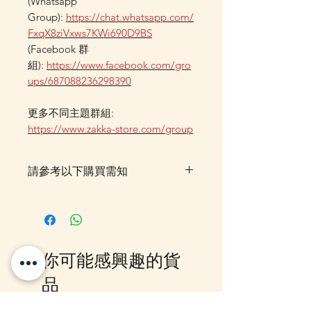
(Whatsapp
Group):
https://chat.whatsapp.com/
FxqX8ziVxws7KWi690D9BS
(Facebook 群
組):
https://www.facebook.com/gro
ups/687088236298390
更多不同主題群組:
https://www.zakka-store.com/group
請參考以下購買需知
落單後貨品需時約7-14個工作天由
我們大阪分公司採購及空運到香
港，落單後我們會有E-mail及
Whatsapp 確認，客戶亦可
你可能感興趣的貨
Whatsapp 我們查詢最更新的貨
期，如客戶與現貨貨品一起購買滿
品
指定包送貨金額，需待所有貨到齊