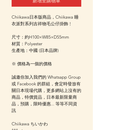
新增至購物車
Chiikawa日本版商品，Chiikawa 睡
衣派對系列吉祥物毛公仔掛飾﹗
尺寸：約H100×W85×D55mm
材質：Polyester
生產地：中國 (日本品牌)
※ 價格為一個的價格
誠邀你加入我們的 Whatsapp Group
或 Facebook 的群組，會定時發放有
關日本現場代購，更多網站上沒有的
商品，特價貨品，日本最新限量商
品，預購，限時優惠... 等等不同資
訊
Chiikawa ちいかわ