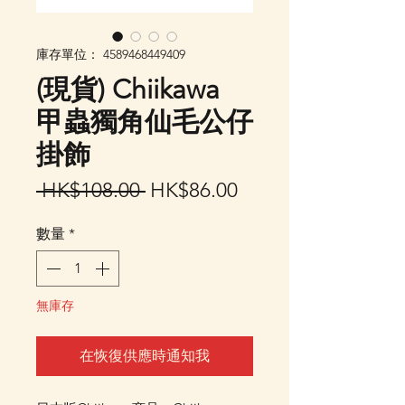
庫存單位： 4589468449409
(現貨) Chiikawa
甲蟲獨角仙毛公仔
掛飾
一
促
 HK$108.00 
HK$86.00
般
銷
數量
*
價
價
格
格
無庫存
在恢復供應時通知我