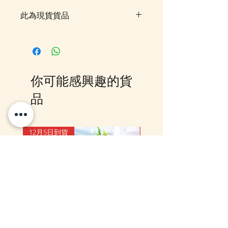
此為現貨貨品
客戶可以直接放入購物車及Check
Out 購買, 如系統顯示為"無庫
存"或 未能放入購物車時, 可以
Facebook PM 或 Whatsapp 我們
你可能感興趣的貨
訂貨, 詳情請Facebook PM 或
Whatsapp 聯絡我們
品
12月5日到貨
10-16日到貨