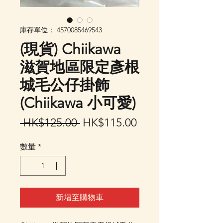
庫存單位： 4570085469543
(現貨) Chiikawa
滋賀地區限定彥根
城毛公仔掛飾
(Chiikawa 小可愛)
一
促
 HK$125.00 
HK$115.00
般
銷
數量
*
價
價
格
格
新增至購物車