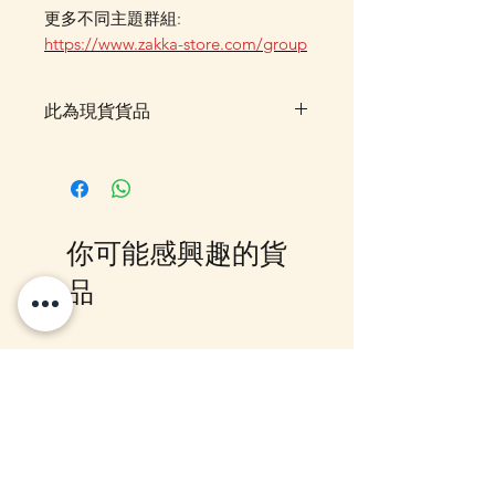
更多不同主題群組:
https://www.zakka-store.com/group
此為現貨貨品
客戶可以直接放入購物車及Check
Out 購買, 如系統顯示為"無庫
存"或 未能放入購物車時, 可以
Facebook PM 或 Whatsapp 我們
你可能感興趣的貨
訂貨, 詳情請Facebook PM 或
Whatsapp 聯絡我們
品
12月5日到貨
10-16日到貨