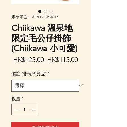
庫存單位： 4570085454617
Chiikawa 溫泉地
限定毛公仔掛飾
(Chiikawa 小可愛)
一
促
 HK$125.00 
HK$115.00
般
銷
備註 (非現貨貨品)
*
價
價
格
格
數量
*