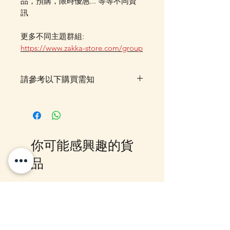
品，預購，限時優惠... 等等不同資
訊
更多不同主題群組:
https://www.zakka-store.com/group
請參考以下購買需知
落單後貨品需時約5-10個工作天由
我們大阪分公司採購及空運到香
港，落單後我們會有E-mail及
Whatsapp 確認，客戶亦可
你可能感興趣的貨
Whatsapp 我們查詢最更新的貨
期，如客戶與現貨貨品一起購買滿
品
指定包送貨金額，需待所有貨到齊
後才一起寄出，方能享受相關優
惠，如郵局櫃位取件或順豐到付,
10-16日到貨
10-16日到貨
客戶則可選擇現貨的先行寄出或到
齊貨後一起寄出以節省運費 (請留