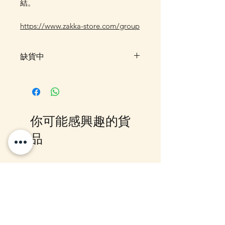
結。
https://www.zakka-store.com/group
缺貨中
此貨品暫售罄，暫未有返貨預定，
客戶可先登記"在恢復供應時通知
我"，系統會在返貨時電郵通知，
或可加入我們的Whatsapp 群組，
你可能感興趣的貨
我們會有群組內發放最新消息。
品
12月5日到貨
10-16日到貨