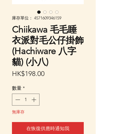
庫存單位： 4571609346159
Chiikawa 毛毛睡
衣派對毛公仔掛飾
(Hachiware 八字
貓) (小八)
價
HK$198.00
格
數量
*
無庫存
在恢復供應時通知我