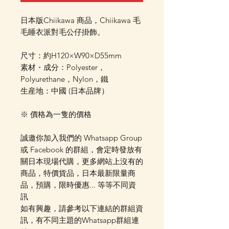
日本版Chiikawa 商品，Chiikawa 毛
毛睡衣派對毛公仔掛飾。
尺寸：約H120×W90×D55mm
素材・成分：Polyester，
Polyurethane，Nylon，鐵
生産地：中國 (日本品牌）
※ 價格為一隻的價格
誠邀你加入我們的 Whatsapp Group
或 Facebook 的群組，會定時發放有
關日本現場代購，更多網站上沒有的
商品，特價貨品，日本最新限量商
品，預購，限時優惠... 等等不同資
訊
如有興趣，請參考以下連結的群組資
訊，有不同主題的Whatsapp群組連