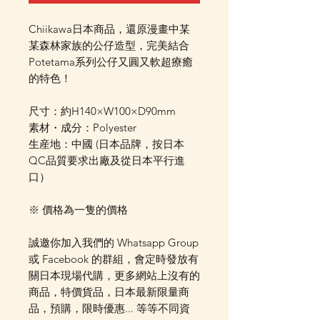
Chiikawa日本商品，還原漫畫中某
某森林家族的公仔造型，完美結合
Potetama系列公仔又圓又軟超療癒
的特色！
尺寸：約H140×W100×D90mm
素材・成分：Polyester
生産地：中國 (日本品牌，按日本
QC品質要求出廠及從日本平行進
口）
※ 價格為一隻的價格
誠邀你加入我們的 Whatsapp Group
或 Facebook 的群組，會定時發放有
關日本現場代購，更多網站上沒有的
商品，特價貨品，日本最新限量商
品，預購，限時優惠... 等等不同資