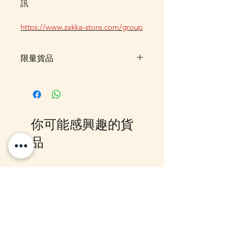
訊
https://www.zakka-store.com/group
限量貨品
限量貨品，如售罄時不設訂貨，客
戶可先登記"在恢復供應時通知
我"，系統會在返貨時電郵通知，
或可加入我們的Whatsapp 群組，
你可能感興趣的貨
我們會有群組內發放最新消息。
品
10-16日到貨
10-16日到貨