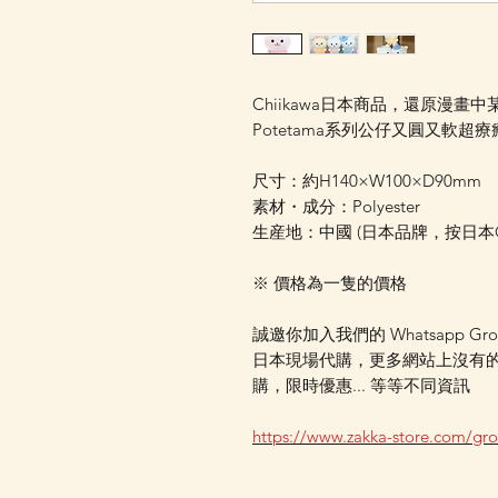
Chiikawa日本商品，還原漫
Potetama系列公仔又圓又軟超
尺寸：約H140×W100×D90mm
素材・成分：Polyester
生産地：中國 (日本品牌，按日
※ 價格為一隻的價格
誠邀你加入我們的 Whatsapp Gr
日本現場代購，更多網站上沒有
購，限時優惠... 等等不同資訊
https://www.zakka-store.com/gr