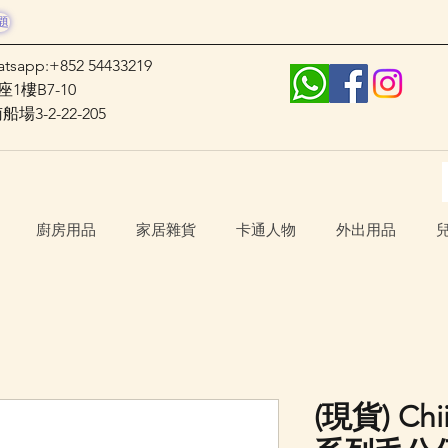
題
atsapp:+852 54433219
1樓B7-10
3-2-22-205
廚房用品
家居雜貨
卡通人物
外出用品
(現貨) Ch