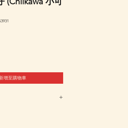
(Chiikawa 小可
3931
新增至購物車
時不設訂貨，客戶可先登記"在
"，系統會在返貨時電郵通知，
tsapp 群組，我們會有群組內