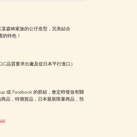
發放最新消息。
畫中某某森林家族的公仔造型，完美結合
療癒的特色！
本QC品質要求出廠及從日本平行進口）
oup 或 Facebook 的群組，會定時發放有關
的商品，特價貨品，日本最新限量商品，預
oup