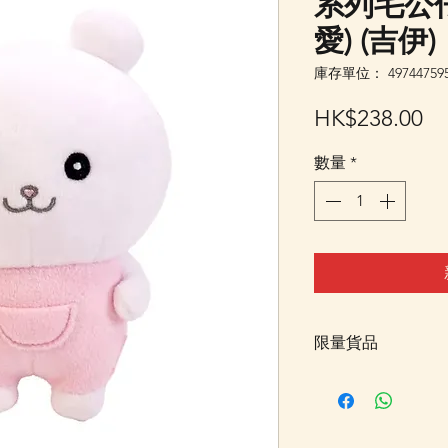
系列毛公仔 
愛) (吉伊)
庫存單位： 497447595
價
HK$238.00
格
數量
*
限量貨品
限量貨品，如售罄
恢復供應時通知我
或可加入我們的Wha