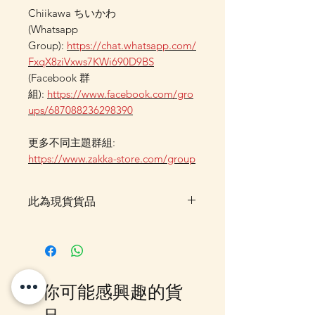
Chiikawa ちいかわ
(Whatsapp
Group):
https://chat.whatsapp.com/
FxqX8ziVxws7KWi690D9BS
(Facebook 群
組):
https://www.facebook.com/gro
ups/687088236298390
更多不同主題群組:
https://www.zakka-store.com/group
此為現貨貨品
客戶可以直接放入購物車及Check
Out 購買, 如系統顯示為"無庫
存"或 未能放入購物車時, 可以
Facebook PM 或 Whatsapp 我們
你可能感興趣的貨
訂貨, 詳情請Facebook PM 或
Whatsapp 聯絡我們