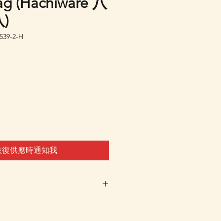
ag (Hachiware 八
)
39-2-H
恢復供應時通知我
未有返貨預定，客戶可先登
通知我"，系統會在返貨時電郵通