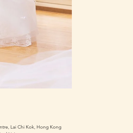
mofusand×Sanrio Charac
價格
HK$218.00
entre, Lai Chi Kok, Hong Kong