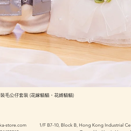
快速瀏覽
e 婚禮對裝毛公仔套裝 (花嫁貓貓・花婿貓貓)
ka-store.com
1/F B7-10, Block B, Hong Kong Industrial C