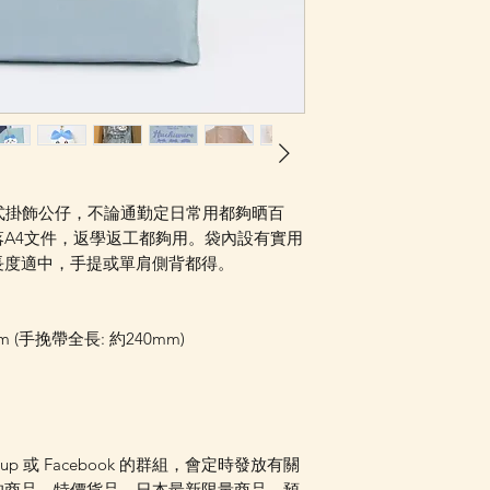
知，或可加入我們的W
組內發放最新消息。 
是否可以訂貨。
可拆式掛飾公仔，不論通勤定日常用都夠晒百
A4文件，返學返工都夠用。袋內設有實用
長度適中，手提或單肩側背都得。
mm (手挽帶全長: 約240mm)
oup 或 Facebook 的群組，會定時發放有關
的商品，特價貨品，日本最新限量商品，預