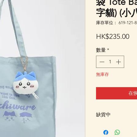
袋 Tote B
字貓) (小八
庫存單位： 619-121-85
價
HK$235.00
格
數量
*
無庫存
在
缺貨中
此貨品暫售罄，暫
記"在恢復供應時