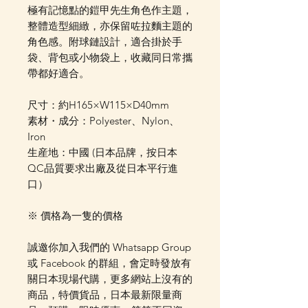
極有記憶點的鎧甲先生角色作主題，
整體造型細緻，亦保留咗拉麵主題的
角色感。附球鏈設計，適合掛於手
袋、背包或小物袋上，收藏同日常攜
帶都好適合。
尺寸：約H165×W115×D40mm
素材・成分：Polyester、Nylon、
Iron
生産地：中國 (日本品牌，按日本
QC品質要求出廠及從日本平行進
口）
※ 價格為一隻的價格
誠邀你加入我們的 Whatsapp Group
或 Facebook 的群組，會定時發放有
關日本現場代購，更多網站上沒有的
商品，特價貨品，日本最新限量商