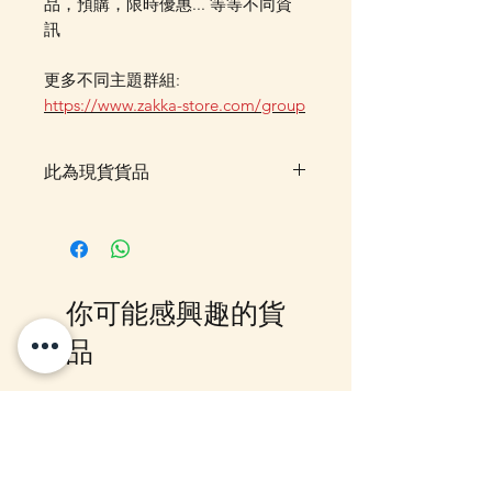
品，預購，限時優惠... 等等不同資
訊
更多不同主題群組:
https://www.zakka-store.com/group
此為現貨貨品
客戶可以直接放入購物車及Check
Out 購買, 如系統顯示為"無庫
存"或 未能放入購物車時, 可以
Facebook PM 或 Whatsapp 我們
你可能感興趣的貨
訂貨, 詳情請Facebook PM 或
Whatsapp 聯絡我們
品
10-16日到貨
10-16日到貨