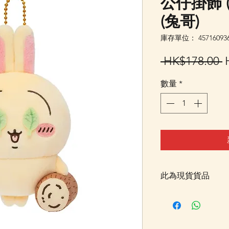
公仔掛飾 (
(兔哥)
庫存單位： 457160936
 HK$178.00 
數量
*
此為現貨貨品
客戶可以直接放入購物
統顯示為"無庫存"
Facebook PM 或