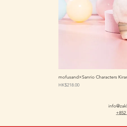
mofusand×Sanrio Characters
價格
HK$218.00
info@zak
+852