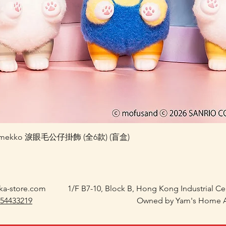
快速瀏覽
 Kiramekko 淚眼毛公仔掛飾 (全6款) (盲盒)
ka-store.com
1/F B7-10, Block B, Hong Kong Industrial C
 54433219
Owned by Yam's Home A