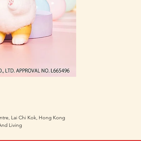
(預訂) mofusand 熱鬧祭
價格
HK$168.00
entre, Lai Chi Kok, Hong Kong
nd Living