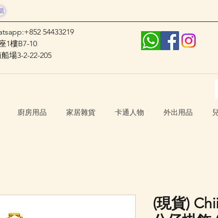
題
atsapp:+852 54433219
1樓B7-10
3-2-22-205
廚房用品
家居雜貨
卡通人物
外出用品
(現貨) Ch