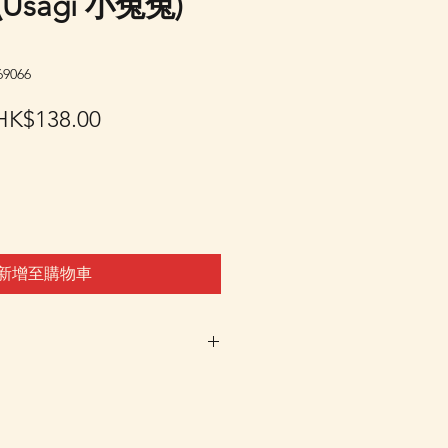
Usagi 小兔兔)
9066
一
促
HK$138.00
般
銷
價
價
格
格
新增至購物車
車及Check Out 購買, 如系
或 未能放入購物車時, 可以
 Whatsapp 我們訂貨, 詳情請