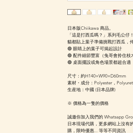
日本版Chiikawa 商品。
「這是打西瓜嗎？」系列毛公仔！Chiik
貓都貼上葉子準備挑戰打西瓜，
🟢 眼睛上的葉子可揭起設計
🟢 配件細節豐富（兔哥會拎住枝
🟢 桌面擺設或角色場景都超合適
尺寸：約H140×W90×D60mm
素材・成分：Polyester，Polyure
生産地：中國 (日本品牌)
※ 價格為一隻的價格
誠邀你加入我們的 Whatsapp Gr
日本現場代購，更多網站上沒有
購，限時優惠... 等等不同資訊