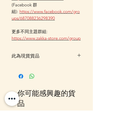
(Facebook 群
組):
https://www.facebook.com/gro
ups/687088236298390
更多不同主題群組:
https://www.zakka-store.com/group
此為現貨貨品
客戶可以直接放入購物車及Check
Out 購買, 如系統顯示為"無庫
存"或 未能放入購物車時, 可以
Facebook PM 或 Whatsapp 我們
你可能感興趣的貨
訂貨, 詳情請Facebook PM 或
Whatsapp 聯絡我們
品
12月5日到貨
10-16日到貨