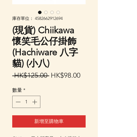
庫存單位： 4582662912694
(現貨) Chiikawa
懷笑毛公仔掛飾
(Hachiware 八字
貓) (小八)
一
促
 HK$125.00 
HK$98.00
般
銷
數量
*
價
價
格
格
新增至購物車