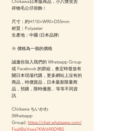
Chiikawa日本版商品，小八懷笑吉
祥物毛公仔掛飾﹗
尺寸：約H110×W90×D55mm
材質：Polyester
生產地：中國 (日本品牌)
※ 價格為一個的價格
誠邀你加入我們的 Whatsapp Group
或 Facebook 的群組，會定時發放有
關日本現場代購，更多網站上沒有的
商品，特價貨品，日本最新限量商
品，預購，限時優惠... 等等不同資
訊
Chiikawa ちいかわ
(Whatsapp
Group):
https://chat.whatsapp.com/
FxqX8ziVxws7KWi690D9BS