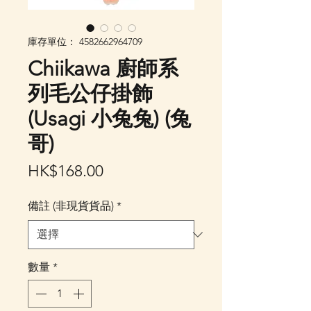
庫存單位： 4582662964709
Chiikawa 廚師系
列毛公仔掛飾
(Usagi 小兔兔) (兔
哥)
價
HK$168.00
格
備註 (非現貨貨品)
*
數量
*