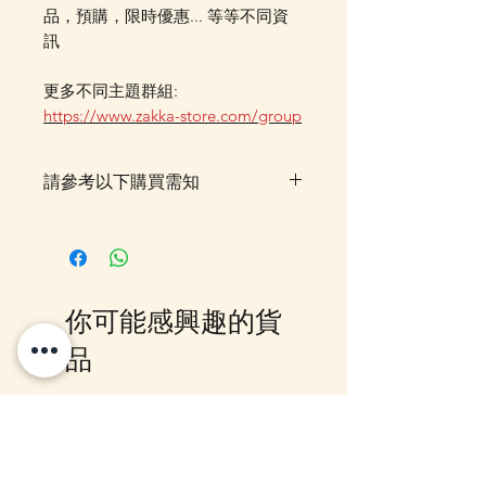
品，預購，限時優惠... 等等不同資
訊
更多不同主題群組:
https://www.zakka-store.com/group
請參考以下購買需知
落單後，貨品一般需時約 7–14 個
工作天由我們大阪 Office 空運到
香港門市，並會透過 Email 及
WhatsApp 確認訂單及通知貨期。
你可能感興趣的貨
如需查詢最新貨期，歡迎
WhatsApp 聯絡我們。如同時購買
品
預訂／訂購貨品及現貨貨品，並希
望享用指定金額包送貨優惠，訂單
需待所有貨品到齊後一併寄出。如
10-16日到貨
10-16日到貨
選擇郵局櫃位取件或順豐到付，可
選擇先寄出現貨，或待齊貨後一併