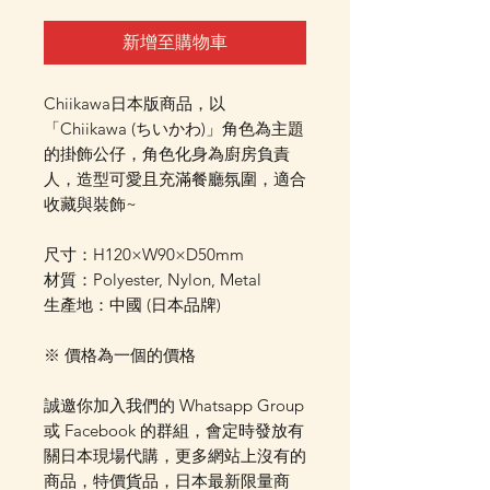
新增至購物車
Chiikawa日本版商品，以
「Chiikawa (ちいかわ)」角色為主題
的掛飾公仔，角色化身為廚房負責
人，造型可愛且充滿餐廳氛圍，適合
收藏與裝飾~
尺寸：H120×W90×D50mm
材質：Polyester, Nylon, Metal
生產地：中國 (日本品牌)
※ 價格為一個的價格
誠邀你加入我們的 Whatsapp Group
或 Facebook 的群組，會定時發放有
關日本現場代購，更多網站上沒有的
商品，特價貨品，日本最新限量商