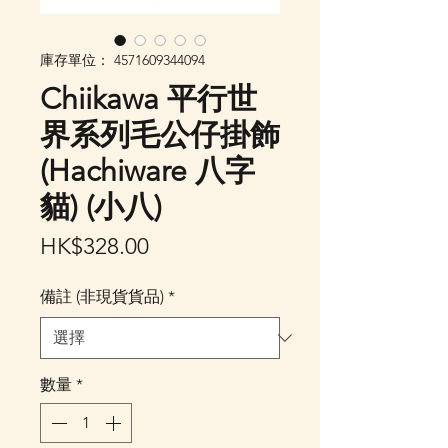
庫存單位： 4571609344094
Chiikawa 平行世
界系列毛公仔掛飾
(Hachiware 八字
貓) (小八)
價
HK$328.00
格
備註 (非現貨貨品)
*
數量
*