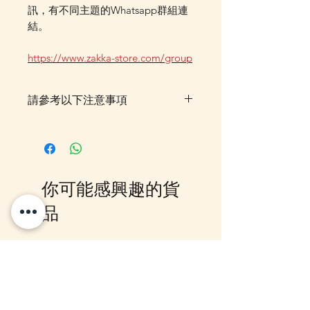
訊，有不同主題的Whatsapp群組連
結。
https://www.zakka-store.com/group
請參考以下注意事項
落單後貨品需時約5-10個工作天由
我們大阪分公司採購及空運到香
港，落單後我們會有E-mail及
Whatsapp 確認，客戶亦可
你可能感興趣的貨
Whatsapp 我們查詢最更新的貨
期，如客戶與現貨貨品一起購買滿
品
指定包送貨金額，需待所有貨到齊
後才一起寄出，方能享受相關優
惠，如郵局櫃位取件或順豐到付,
12月5日到貨
10-16日到貨
客戶則可選擇現貨的先行寄出或到
齊貨後一起寄出以節省運費 (請留
意如郵局櫃位取件，因系統是以訂