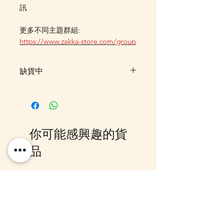
訊
更多不同主題群組:
https://www.zakka-store.com/group
缺貨中
此貨品暫售罄，暫未有返貨預定，
客戶可先登記"在恢復供應時通知
我"，系統會在返貨時電郵通知，
或可加入我們的Whatsapp 群組，
你可能感興趣的貨
我們會有群組內發放最新消息。
亦可Whatsapp 聯絡我們查詢是否
品
可以訂貨。
10-16日到貨
10-16日到貨