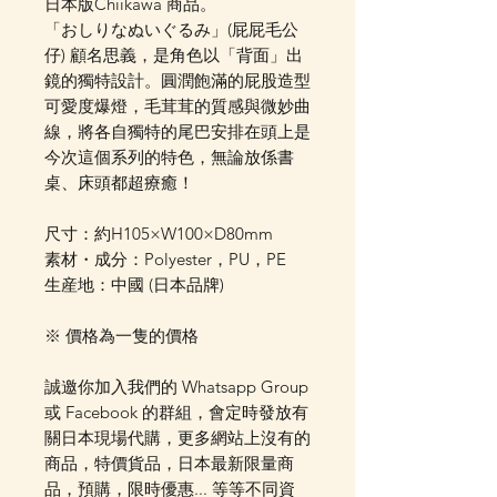
日本版Chiikawa 商品。
「おしりなぬいぐるみ」(屁屁毛公
仔) 顧名思義，是角色以「背面」出
鏡的獨特設計。圓潤飽滿的屁股造型
可愛度爆燈，毛茸茸的質感與微妙曲
線，將各自獨特的尾巴安排在頭上是
今次這個系列的特色，無論放係書
桌、床頭都超療癒！
尺寸：約H105×W100×D80mm
素材・成分：Polyester，PU，PE
生産地：中國 (日本品牌)
※ 價格為一隻的價格
誠邀你加入我們的 Whatsapp Group
或 Facebook 的群組，會定時發放有
關日本現場代購，更多網站上沒有的
商品，特價貨品，日本最新限量商
品，預購，限時優惠... 等等不同資