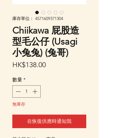
庫存單位： 4571609371304
Chiikawa 屁股造
型毛公仔 (Usagi
小兔兔) (兔哥)
價
HK$138.00
格
數量
*
無庫存
在恢復供應時通知我