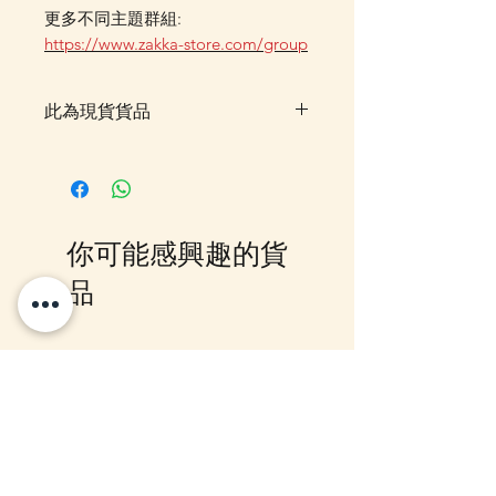
更多不同主題群組:
https://www.zakka-store.com/group
此為現貨貨品
客戶可以直接放入購物車及Check
Out 購買, 如系統顯示為"無庫
存"或 未能放入購物車時, 可以
Facebook PM 或 Whatsapp 我們
你可能感興趣的貨
訂貨, 詳情請Facebook PM 或
Whatsapp 聯絡我們
品
10-16日到貨
10-16日到貨