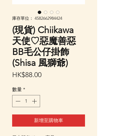
庫存單位： 4582662984424
(現貨) Chiikawa
天使♡惡魔善惡
BB毛公仔掛飾
(Shisa 風獅爺)
價
HK$88.00
格
數量
*
新增至購物車