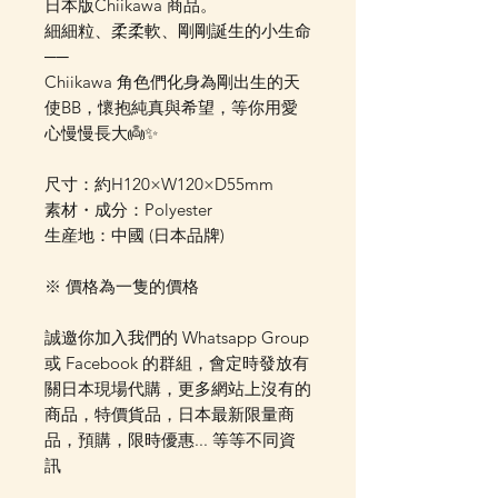
日本版Chiikawa 商品。
細細粒、柔柔軟、剛剛誕生的小生命
──
Chiikawa 角色們化身為剛出生的天
使BB，懷抱純真與希望，等你用愛
心慢慢長大👼✨
尺寸：約H120×W120×D55mm
素材・成分：Polyester
生産地：中國 (日本品牌)
※ 價格為一隻的價格
誠邀你加入我們的 Whatsapp Group
或 Facebook 的群組，會定時發放有
關日本現場代購，更多網站上沒有的
商品，特價貨品，日本最新限量商
品，預購，限時優惠... 等等不同資
訊