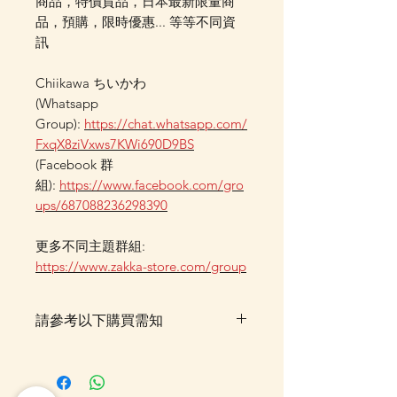
商品，特價貨品，日本最新限量商
品，預購，限時優惠... 等等不同資
訊
Chiikawa ちいかわ
(Whatsapp
Group):
https://chat.whatsapp.com/
FxqX8ziVxws7KWi690D9BS
(Facebook 群
組):
https://www.facebook.com/gro
ups/687088236298390
更多不同主題群組:
https://www.zakka-store.com/group
請參考以下購買需知
落單後貨品需時約5-10個工作天由
我們大阪分公司採購及空運到香
港，落單後我們會有E-mail及