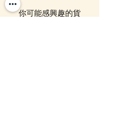
Whatsapp 確認，客戶亦可
你可能感興趣的貨
Whatsapp 我們查詢最更新的貨
期，如客戶與現貨貨品一起購買滿
品
指定包送貨金額，需待所有貨到齊
後才一起寄出，方能享受相關優
惠，如郵局櫃位取件或順豐到付,
10-16日到貨
10-16日到貨
客戶則可選擇現貨的先行寄出或到
齊貨後一起寄出以節省運費 (請留
意如郵局櫃位取件，因系統是以訂
單的總重量計算，如分開寄出, 可
能需另加收運費)，詳情可以
WhatsApp 或 Facebook PM 我們
查詢
mofusand×Sanrio Characters
(預訂) mofusand 熱鬧
Kiramekko 淚眼毛公仔掛飾 (全6
公仔掛飾
款) (盲盒)
價格
HK$168.00