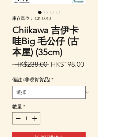
庫存單位： CK-0010
Chiikawa 吉伊卡
哇Big 毛公仔 (古
本屋) (35cm)
一
促
 HK$238.00 
HK$198.00
般
銷
備註 (非現貨貨品)
*
價
價
格
格
數量
*