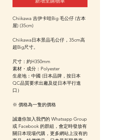
新增至購物車
Chiikawa 吉伊卡哇Big 毛公仔 (古本
屋) (35cm)
Chiikawa日本景品毛公仔，35cm高
超Big尺寸。
尺寸：約H350mm
素材・成分：Polyester
生産地：中國 (日本品牌，按日本
QC品質要求出廠及從日本平行進
口）
※ 價格為一隻的價格
誠邀你加入我們的 Whatsapp Group
或 Facebook 的群組，會定時發放有
關日本現場代購，更多網站上沒有的