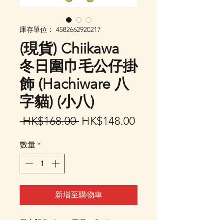
庫存單位： 4582662920217
(現貨) Chiikawa
冬日圍巾毛公仔掛
飾 (Hachiware 八
字貓) (小八)
一
促
 HK$168.00 
HK$148.00
般
銷
數量
*
價
價
格
格
新增至購物車