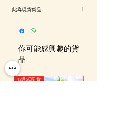
此為現貨貨品
客戶可以直接放入購物車及Check
Out 購買, 如系統顯示為"無庫
存"或 未能放入購物車時, 可以
Facebook PM 或 Whatsapp 我們
你可能感興趣的貨
訂貨, 詳情請Facebook PM 或
Whatsapp 聯絡我們
品
12月5日到貨
10-16日到貨