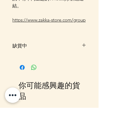
結。
https://www.zakka-store.com/group
缺貨中
此貨品暫售罄，暫未有返貨預定，
客戶可先登記"在恢復供應時通知
我"，系統會在返貨時電郵通知，
或可加入我們的Whatsapp 群組，
你可能感興趣的貨
我們會有群組內發放最新消息。
品
12月5日到貨
10-16日到貨