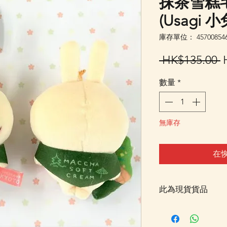
抹茶雪糕
(Usagi 
庫存單位： 457008546
 HK$135.00 
數量
*
無庫存
在
此為現貨貨品
客戶可以直接放入購物
統顯示為"無庫存"