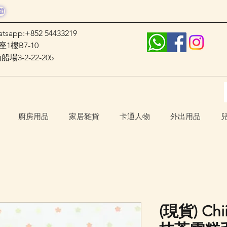
題
atsapp:+852 54433219
1樓B7-10
3-2-22-205
廚房用品
家居雜貨
卡通人物
外出用品
(現貨) Ch