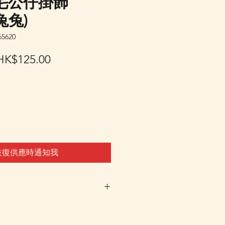
毛公仔掛飾
小兔兔)
5620
一
促
HK$125.00
般
銷
價
價
格
格
恢復供應時通知我
車及Check Out 購買, 如系
或 未能放入購物車時, 可以