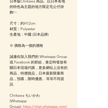
日本版Chiikawa 商品。以日本各地
的特色為主題的地方限定毛公仔掛
飾!~
尺寸：約H12cm
材質：Polyester
生產地：中國 (日本品牌)
※ 價格為一個的價格
誠邀你加入我們的 Whatsapp Group
或 Facebook 的群組，會定時發放有
關日本現場代購，更多網站上沒有的
商品，特價貨品，日本最新限量商
品，預購，限時優惠... 等等不同資
訊
Chiikawa ちいかわ
(Whatsapp
Group):
https://chat.whatsapp.com/