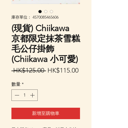
庫存單位： 4570085465606
(現貨) Chiikawa
京都限定抹茶雪糕
毛公仔掛飾
(Chiikawa 小可愛)
一
促
 HK$125.00 
HK$115.00
般
銷
數量
*
價
價
格
格
新增至購物車