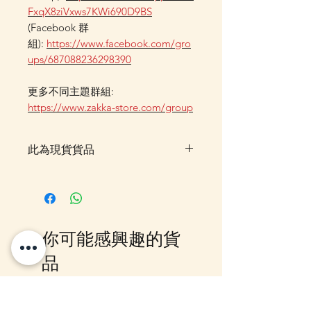
FxqX8ziVxws7KWi690D9BS
(Facebook 群
組):
https://www.facebook.com/gro
ups/687088236298390
更多不同主題群組:
https://www.zakka-store.com/group
此為現貨貨品
客戶可以直接放入購物車及Check
Out 購買, 如系統顯示為"無庫
存"或 未能放入購物車時, 可以
Facebook PM 或 Whatsapp 我們
你可能感興趣的貨
訂貨, 詳情請Facebook PM 或
Whatsapp 聯絡我們
品
10-16日到貨
10-16日到貨