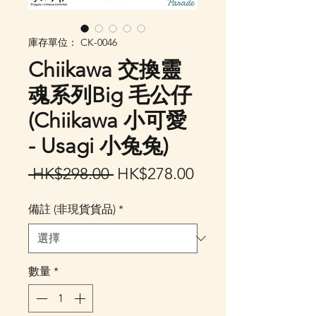
庫存單位： CK-0046
Chiikawa 交換靈
魂系列Big 毛公仔
(Chiikawa 小可愛
- Usagi 小兔兔)
一
促
 HK$298.00 
HK$278.00
般
銷
備註 (非現貨貨品)
*
價
價
格
格
數量
*