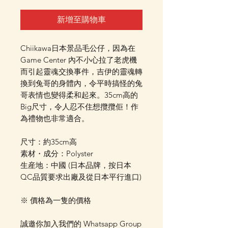
新增至購物車
Chiikawa日本景品毛公仔，因為在
Game Center 內不小心拉了老虎機
而引起靈魂交換事件，吉伊的靈魂轉
換到兔哥的身體內，令平時搞怪的兔
哥表情也變得柔和起來。35cm高的
Big尺寸，令人忍不住想攬攬佢！作
為禮物也非常適合。
尺寸：約35cm高
素材・成分：Polyster
生産地：中國 (日本品牌，按日本
QC品質要求出廠及從日本平行進口)
※ 價格為一隻的價格
誠邀你加入我們的 Whatsapp Group