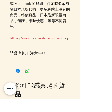
或 Facebook 的群組，會定時發放有
關日本現場代購，更多網站上沒有的
商品，特價貨品，日本最新限量商
品，預購，限時優惠... 等等不同資
訊
https://www.zakka-store.com/group
請參考以下注意事項
落單後貨品需時約5-10個工作天由
我們大阪分公司採購及空運到香
港，落單後我們會有E-mail及
Whatsapp 確認，客戶亦可
你可能感興趣的貨
Whatsapp 我們查詢最更新的貨
期，如客戶與現貨貨品一起購買滿
品
指定包送貨金額，需待所有貨到齊
後才一起寄出，方能享受相關優
惠，如郵局櫃位取件或順豐到付,
12月5日到貨
10-16日到貨