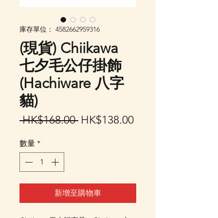
庫存單位： 4582662959316
(現貨) Chiikawa
七夕毛公仔掛飾
(Hachiware 八字
貓)
一
促
 HK$168.00 
HK$138.00
般
銷
數量
*
價
價
格
格
新增至購物車