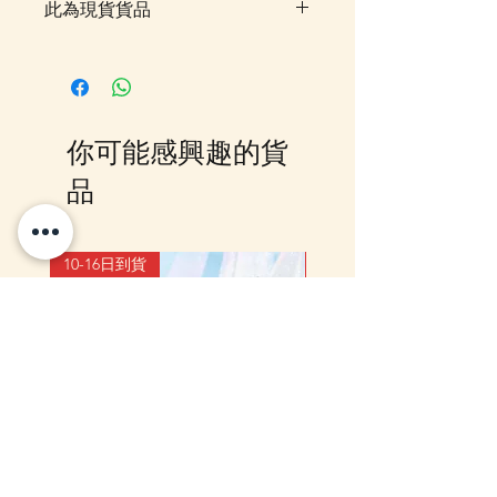
此為現貨貨品
客戶可以直接放入購物車及Check
Out 購買, 如系統顯示為"無庫
存"或 未能放入購物車時, 可以
Facebook PM 或 Whatsapp 我們
你可能感興趣的貨
訂貨, 詳情請Facebook PM 或
Whatsapp 聯絡我們
品
10-16日到貨
10-16日到貨