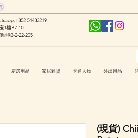
題
atsapp:+852 54433219
1樓B7-10
3-2-22-205
廚房用品
家居雜貨
卡通人物
外出用品
(現貨) Ch