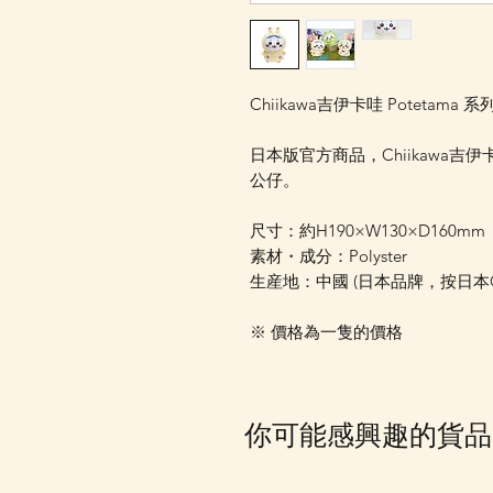
Chiikawa吉伊卡哇 Potetama 系
日本版官方商品，Chiikawa吉伊卡
公仔。
尺寸：約H190×W130×D160mm
素材・成分：Polyster
生産地：中國 (日本品牌，按日
※ 價格為一隻的價格
你可能感興趣的貨品