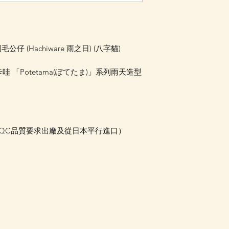
Facebook PM 或
Facebook PM 或
列毛公仔 (Hachiware 雨之日) (八字貓)
哇 「Potetama(ぽてたま)」系列雨天造型
本QC品質要求出廠及從日本平行進口）