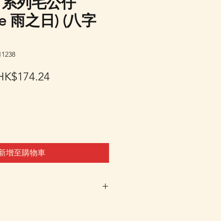
ma 系列毛公仔
are 雨之日) (八字
1238
一
促
HK$174.24
般
銷
價
價
格
格
新增至購物車
車及Check Out 購買, 如系
或 未能放入購物車時, 可以