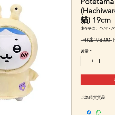
Poteta
(Hachiw
貓) 19cm
庫存單位： 497447591
 HK$198.00 
數量
*
此為現貨貨品
客戶可以直接放入購物
統顯示為"無庫存"