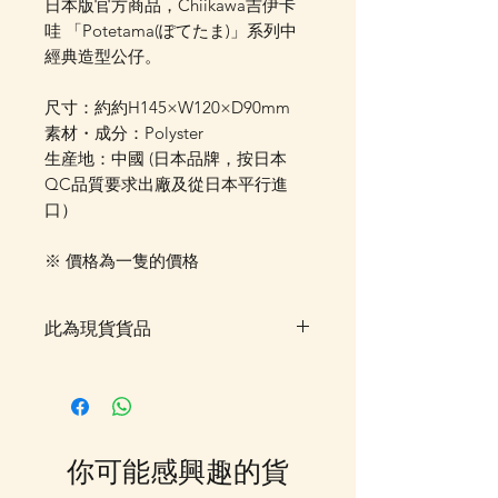
日本版官方商品，Chiikawa吉伊卡
哇 「Potetama(ぽてたま)」系列中
經典造型公仔。
尺寸：約約H145×W120×D90mm
素材・成分：Polyster
生産地：中國 (日本品牌，按日本
QC品質要求出廠及從日本平行進
口）
※ 價格為一隻的價格
此為現貨貨品
客戶可以直接放入購物車及Check
Out 購買, 如系統顯示為"無庫
存"或 未能放入購物車時, 可以
Facebook PM 或 Whatsapp 我們
你可能感興趣的貨
訂貨, 詳情請Facebook PM 或