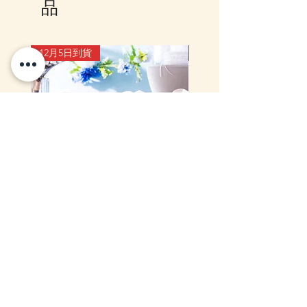
Whatsapp 聯絡我們
品
12月5日到貨
10-16日到貨
mofusand Something Blue 婚禮
mofusand×Sanrio Chara
對裝毛公仔套裝 (花嫁貓貓・花
Kiramekko 淚眼毛公仔掛
婿貓貓)
款) (盲盒)
一般價格
促銷價格
價格
HK$999.00
HK$888.00
HK$218.00