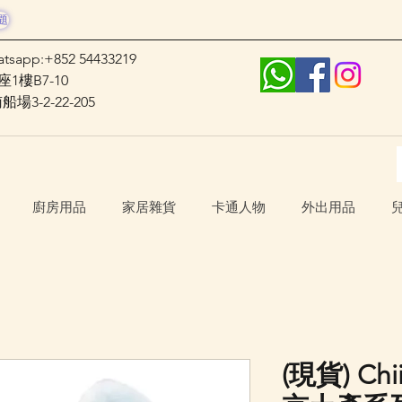
題
atsapp:+852 54433219
1樓B7-10
3-2-22-205
廚房用品
家居雜貨
卡通人物
外出用品
(現貨) C