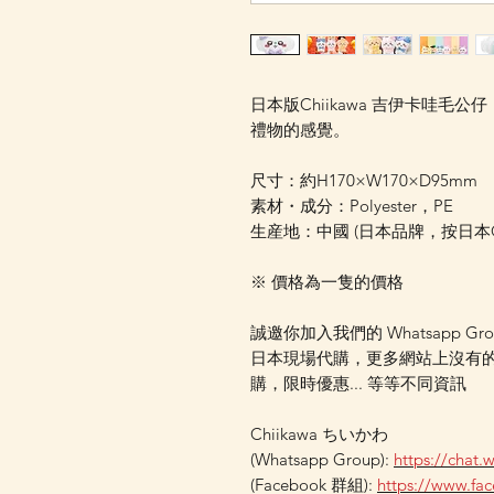
日本版Chiikawa 吉伊卡哇毛
禮物的感覺。
尺寸：約H170×W170×D95mm
素材・成分：Polyester，PE
生産地：中國 (日本品牌，按日
※ 價格為一隻的價格
誠邀你加入我們的 Whatsapp Gr
日本現場代購，更多網站上沒有
購，限時優惠... 等等不同資訊
Chiikawa ちいかわ
(Whatsapp Group):
https://chat
(Facebook 群組):
https://www.f