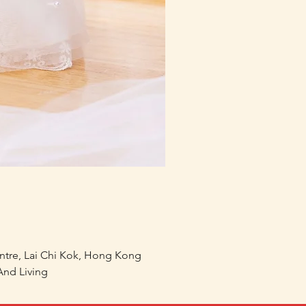
mofusand×Sanrio Charac
價格
HK$218.00
entre, Lai Chi Kok, Hong Kong
nd Living