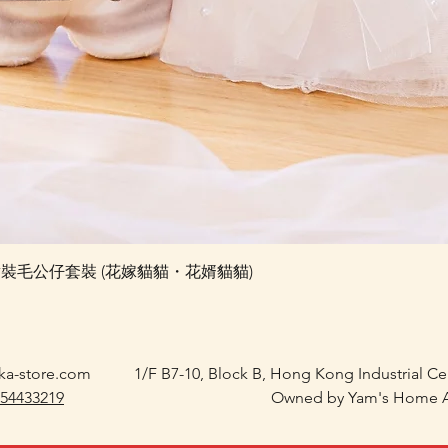
快速瀏覽
e 婚禮對裝毛公仔套裝 (花嫁貓貓・花婿貓貓)
ka-store.com
1/F B7-10, Block B, Hong Kong Industrial C
 54433219
Owned by Yam's Home A