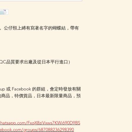
Facebook PM 或
Facebook PM 或
公仔， 公仔頸上縛有寫著名字的蝴蝶結，帶有
本QC品質要求出廠及從日本平行進口）
oup 或 Facebook 的群組，會定時發放有關
的商品，特價貨品，日本最新限量商品，預
.whatsapp.com/FxqX8ziVxws7KWi690D9BS
acebook.com/groups/687088236298390