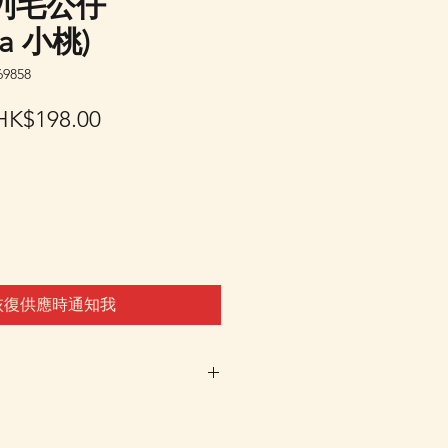
列毛公仔
a 小桃)
9858
一
促
HK$198.00
般
銷
價
價
格
格
恢復供應時通知我
車及Check Out 購買, 如系
或"未能放入購物車時, 可以