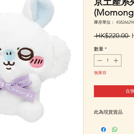
京土產系
(Momong
庫存單位： 458266296
 HK$220.00 
數量
*
無庫存
在
此為現貨貨品
客戶可以直接放入購物
統顯示為"無庫存"