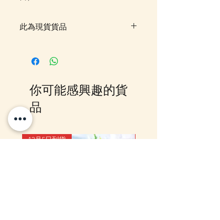
此為現貨貨品
客戶可以直接放入購物車及Check
Out 購買, 如系統顯示為"無庫
存"或 未能放入購物車時, 可以
Facebook PM 或 Whatsapp 我們
你可能感興趣的貨
訂貨, 詳情請Facebook PM 或
Whatsapp 聯絡我們
品
12月5日到貨
10-16日到貨