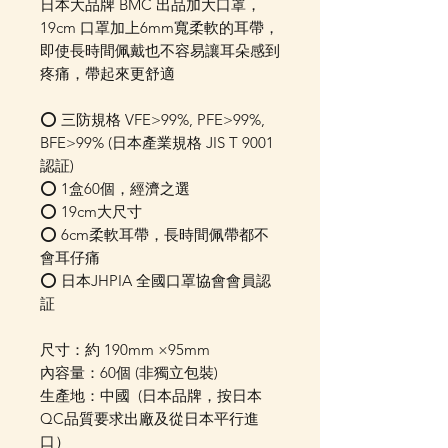
日本大品牌 BMC 出品加大口罩，
19cm 口罩加上6mm寬柔軟的耳帶，
即使長時間佩戴也不容易讓耳朵感到
疼痛，帶起來更舒適
⭕ 三防規格 VFE>99%, PFE>99%,
BFE>99% (日本產業規格 JIS T 9001
認証)
⭕ 1盒60個，經濟之選
⭕ 19cm大尺寸
⭕ 6cm柔軟耳帶，長時間佩帶都不
會耳仔痛
⭕ 日本JHPIA 全國口罩協會會員認
証
尺寸：約 190mm ×95mm
內容量：60個 (非獨立包裝)
生產地：中國 (日本品牌，按日本
QC品質要求出廠及從日本平行進
口）